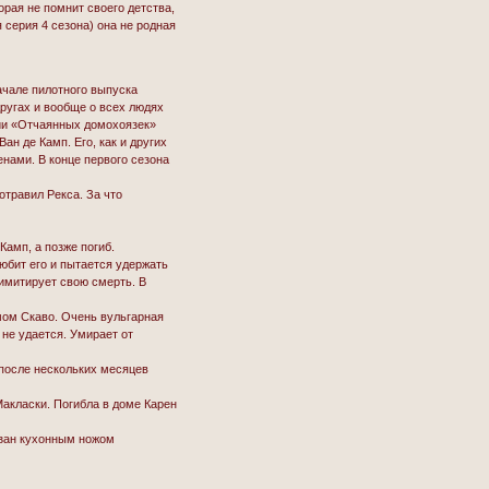
рая не помнит своего детства,
 серия 4 сезона) она не родная
ачале пилотного выпуска
другах и вообще о всех людях
рии «Отчаянных домохоязек»
н де Камп. Его, как и других
нами. В конце первого сезона
отравил Рекса. За что
Камп, а позже погиб.
бит его и пытается удержать
 имитирует свою смерть. В
мом Скаво. Очень вульгарная
 не удается. Умирает от
 после нескольких месяцев
Макласки. Погибла в доме Карен
езан кухонным ножом