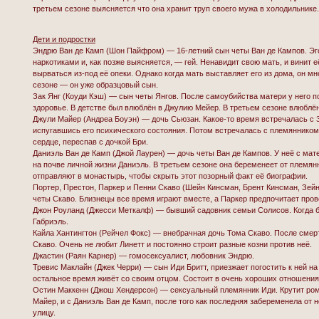
третьем сезоне выясняется что она хранит труп своего мужа в холодильнике
Дети и подростки
Эндрю Ван де Камп (Шон Пайфром) — 16-летний сын четы Ван де Кампов. Эг
наркотиками и, как позже выясняется, — гей. Ненавидит свою мать, и винит е
вырваться из-под её опеки. Однако когда мать выставляет его из дома, он м
сезоне — он уже образцовый сын.
Зак Янг (Коуди Кэш) — сын четы Янгов. После самоубийства матери у него 
здоровье. В детстве был влюблён в Джулию Мейер. В третьем сезоне влюблён
Джули Майер (Андреа Боуэн) — дочь Сьюзан. Какое-то время встречалась с 
испугавшись его психического состояния. Потом встречалась с племянником 
сердце, переспав с дочкой Бри.
Даниэль Ван де Камп (Джой Лаурен) — дочь четы Ван де Кампов. У неё с ма
на почве личной жизни Даниэль. В третьем сезоне она беременеет от племянн
отправляют в монастырь, чтобы скрыть этот позорный факт её биографии.
Портер, Престон, Паркер и Пенни Скаво (Шейн Кинсман, Брент Кинсман, Зей
четы Скаво. Близнецы все время играют вместе, а Паркер предпочитает про
Джон Роуланд (Джесси Меткалф) — бывший садовник семьи Солисов. Когда б
Габриэль.
Кайла Хантингтон (Рейчел Фокс) — внебрачная дочь Тома Скаво. После смер
Скаво. Очень не любит Линетт и постоянно строит разные козни против неё.
Джастин (Раян Карнер) — гомосексуалист, любовник Эндрю.
Тревис Маклайн (Джек Черри) — сын Иди Бритт, приезжает погостить к ней на 
остальное время живёт со своим отцом. Состоит в очень хороших отношени
Остин Маккенн (Джош Хендерсон) — сексуальный племянник Иди. Крутит ро
Майер, и с Даниэль Ван де Камп, после того как последняя забеременела от 
улицу.