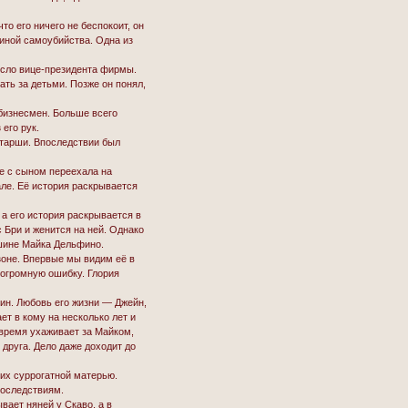
о его ничего не беспокоит, он
чиной самоубийства. Одна из
ресло вице-президента фирмы.
ть за детьми. Позже он понял,
 бизнесмен. Больше всего
его рук.
тарши. Впоследствии был
те с сыном переехала на
але. Её история раскрывается
 а его история раскрывается в
 Бри и женится на ней. Однако
ашине Майка Дельфино.
зоне. Впервые мы видим её в
 огромную ошибку. Глория
нин. Любовь его жизни — Джейн,
ет в кому на несколько лет и
 время ухаживает за Майком,
 друга. Дело даже доходит до
их суррогатной матерью.
последствиям.
вает няней у Скаво, а в