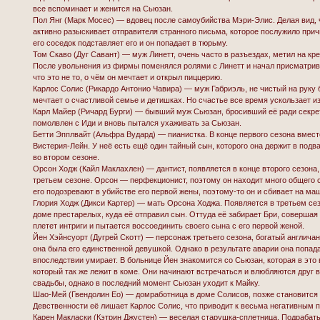
все вспоминает и женится на Сьюзан.
Пол Янг (Марк Мосес) — вдовец после самоубийства Мэри-Элис. Делая вид, чт
активно разыскивает отправителя странного письма, которое послужило при
его соседок подставляет его и он попадает в тюрьму.
Том Скаво (Дуг Савант) — муж Линетт, очень часто в разъездах, метил на к
После увольнения из фирмы поменялся ролями с Линетт и начал присматрива
что это не то, о чём он мечтает и открыл пиццерию.
Карлос Солис (Рикардо Антонио Чавира) — муж Габриэль, не чистый на руку
мечтает о счастливой семье и детишках. Но счастье все время ускользает из 
Карл Майер (Ричард Бурги) — бывший муж Сьюзан, бросивший её ради секре
помолвлен с Иди и вновь пытался ухаживать за Сьюзан.
Бетти Эпплвайт (Альфра Вудард) — пианистка. В конце первого сезона вмес
Вистерия-Лейн. У неё есть ещё один тайный сын, которого она держит в подв
во втором сезоне.
Орсон Ходж (Кайл Маклахлен) — дантист, появляется в конце второго сезона,
третьем сезоне. Орсон — перфекционист, поэтому он находит много общего с
его подозревают в убийстве его первой жены, поэтому-то он и сбивает на м
Глория Ходж (Дикси Картер) — мать Орсона Ходжа. Появляется в третьем се
доме престарелых, куда её отправил сын. Оттуда её забирает Бри, совершая
плетет интриги и пытается воссоединить своего сына с его первой женой.
Йен Хэйнсуорт (Дугрей Скотт) — персонаж третьего сезона, богатый англича
она была его единственной девушкой. Однако в результате аварии она попада
впоследствии умирает. В больнице Йен знакомится со Сьюзан, которая в это
который так же лежит в коме. Они начинают встречаться и влюбляются друг в
свадьбы, однако в последний момент Сьюзан уходит к Майку.
Шао-Мей (Гвендолин Ео) — домработница в доме Солисов, позже становится 
Девственности её лишает Карлос Солис, что приводит к весьма негативным 
Карен Макласки (Кэтрин Джустен) — веселая старушка-сплетница. Подрабаты