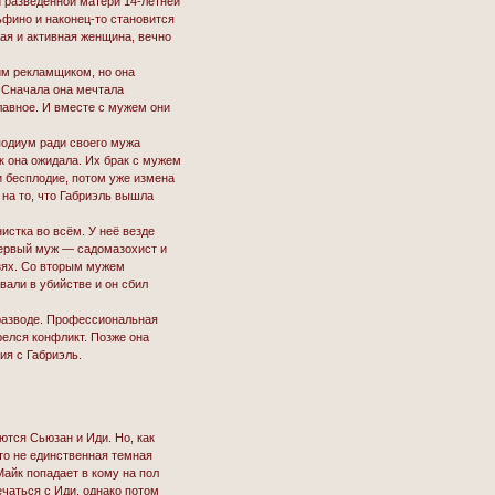
 разведенной матери 14-летней
ьфино и наконец-то становится
ая и активная женщина, вечно
м рекламщиком, но она
. Сначала она мечтала
главное. И вместе с мужем они
подиум ради своего мужа
к она ожидала. Их брак с мужем
 бесплодие, потом уже измена
 на то, что Габриэль вышла
истка во всём. У неё везде
 первый муж — садомазохист и
язях. Со вторым мужем
вали в убийстве и он сбил
 разводе. Профессиональная
елся конфликт. Позже она
ия с Габриэль.
ются Сьюзан и Иди. Но, как
то не единственная темная
Майк попадает в кому на пол
ечаться с Иди, однако потом