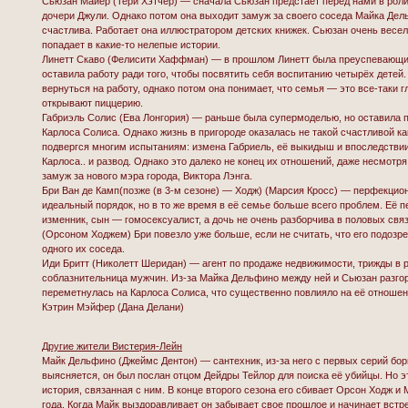
Сьюзан Майер (Тери Хэтчер) — сначала Сьюзан предстает перед нами в роли
дочери Джули. Однако потом она выходит замуж за своего соседа Майка Дел
счастлива. Работает она иллюстратором детских книжек. Сьюзан очень весел
попадает в какие-то нелепые истории.
Линетт Скаво (Фелисити Хаффман) — в прошлом Линетт была преуспевающи
оставила работу ради того, чтобы посвятить себя воспитанию четырёх детей
вернуться на работу, однако потом она понимает, что семья — это все-таки 
открывают пиццерию.
Габриэль Солис (Ева Лонгория) — раньше была супермоделью, но оставила 
Карлоса Солиса. Однако жизнь в пригороде оказалась не такой счастливой ка
подвергся многим испытаниям: измена Габриель, её выкидыш и впоследствии
Карлоса.. и развод. Однако это далеко не конец их отношений, даже несмотря
замуж за нового мэра города, Виктора Лэнга.
Бри Ван де Камп(позже (в 3-м сезоне) — Ходж) (Марсия Кросс) — перфекцион
идеальный порядок, но в то же время в её семье больше всего проблем. Её
изменник, сын — гомосексуалист, а дочь не очень разборчива в половых св
(Орсоном Ходжем) Бри повезло уже больше, если не считать, что его подозре
одного их соседа.
Иди Бритт (Николетт Шеридан) — агент по продаже недвижимости, трижды в
соблазнительница мужчин. Из-за Майка Дельфино между ней и Сьюзан разгор
переметнулась на Карлоса Солиса, что существенно повлияло на её отношен
Кэтрин Мэйфер (Дана Делани)
Другие жители Вистерия-Лейн
Майк Дельфино (Джеймс Дентон) — сантехник, из-за него с первых серий бор
выясняется, он был послан отцом Дейдры Тейлор для поиска её убийцы. Но э
история, связанная с ним. В конце второго сезона его сбивает Орсон Ходж и 
года. Когда Майк выздоравливает он забывает свое прошлое и начинает встр