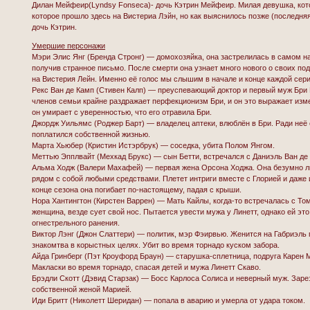
Дилан Мейфеир(Lyndsy Fonseca)- дочь Кэтрин Мейфеир. Милая девушка, кото
которое прошло здесь на Вистериа Лэйн, но как выяснилось позже (последняя
дочь Кэтрин.
Умершие персонажи
Мэри Элис Янг (Бренда Стронг) — домохозяйка, она застрелилась в самом н
получив странное письмо. После смерти она узнает много нового о своих по
на Вистерия Лейн. Именно её голос мы слышим в начале и конце каждой се
Рекс Ван де Камп (Стивен Калп) — преуспевающий доктор и первый муж Бри Ва
членов семьи крайне раздражает перфекционизм Бри, и он это выражает изме
он умирает с уверенностью, что его отравила Бри.
Джордж Уильямс (Роджер Барт) — владелец аптеки, влюблён в Бри. Ради неё 
поплатился собственной жизнью.
Марта Хьюбер (Кристин Истэрбрук) — соседка, убита Полом Янгом.
Меттью Эпплвайт (Мехкад Брукс) — сын Бетти, встречался с Даниэль Ван де 
Альма Ходж (Валери Махафей) — первая жена Орсона Ходжа. Она безумно лю
рядом с собой любыми средствами. Плетет интриги вместе с Глорией и даже
конце сезона она погибает по-настоящему, падая с крыши.
Нора Хантингтон (Кирстен Варрен) — Мать Кайлы, когда-то встречалась с То
женщина, везде сует свой нос. Пытается увести мужа у Линетт, однако ей это
огнестрельного ранения.
Виктор Лэнг (Джон Слаттери) — политик, мэр Фэирвью. Женится на Габриэль
знакомтва в корыстных целях. Убит во время торнадо куском забора.
Айда Гринберг (Пэт Кроуфорд Браун) — старушка-сплетница, подруга Карен 
Макласки во время торнадо, спасая детей и мужа Линетт Скаво.
Брэдли Скотт (Дэвид Старзак) — Босс Карлоса Солиса и неверный муж. Зар
собственной женой Марией.
Иди Бритт (Николетт Шеридан) — попала в аварию и умерла от удара током.