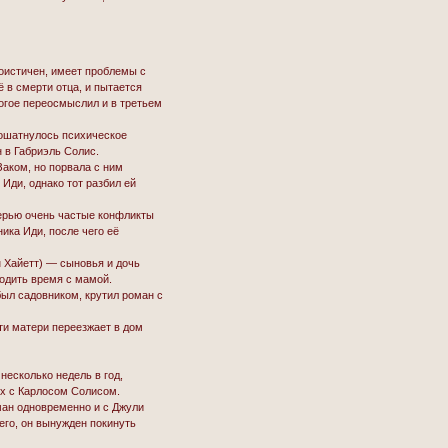
.
оистичен, имеет проблемы с
ё в смерти отца, и пытается
ногое переосмыслил и в третьем
пошатнулось психическое
 в Габриэль Солис.
Заком, но порвала с ним
Иди, однако тот разбил ей
терью очень частые конфликты
ика Иди, после чего её
н Хайетт) — сыновья и дочь
водить время с мамой.
ыл садовником, крутил роман с
ти матери переезжает в дом
несколько недель в год,
ях с Карлосом Солисом.
ман одновременно и с Джули
него, он вынужден покинуть