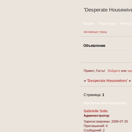
'Desperate Housewive
Форум
Участники
Регист
Активные темы
Объявление
Привет, Гость!
Войдите
или
за
»
'Desperate Housewives'
»
Страница:
1
Канонические персонажи
Gabrielle Solis
Администратор
Зарегистрирован
: 2009-07-25
Приглашений:
0
Сообщений:
2